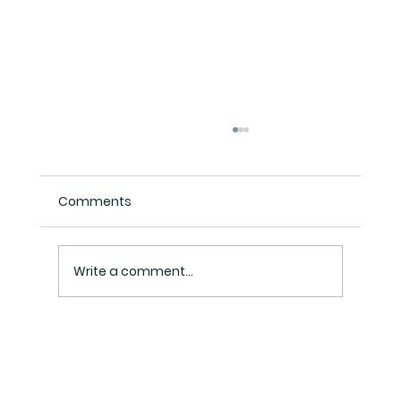
Comments
Write a comment...
Henry Inc Tax Consultant: Your
Trusted Partner in Tax and Business
Solutions