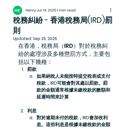
Henry
Jul 14, 2025
1 min read
稅務糾紛 - 香港稅務局(IRD)罰
則
Updated:
Sep 25, 2025
在香港，稅務局（IRD）對於稅務糾
紛的處理涉及多種懲罰方式，主要包
括以下幾種：
罰款
如果納稅人未能按時提交稅表或支付
稅款，IRD可能會對其處以罰款。罰
款的金額通常根據未繳稅款的數額和
延遲時間來計算
利息
對於逾期未付的稅款，IRD會加收利
息。這些利息是根據未繳稅款的金額